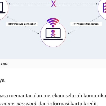
x.com
ya.
eluasa memantau dan merekam seluruh komunikas
ername
,
password
, dan informasi kartu kredit.