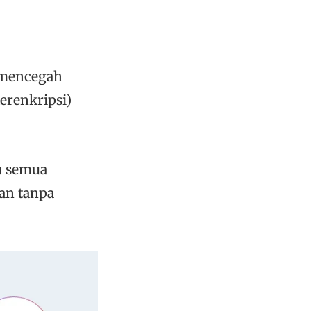
m mencegah
erenkripsi)
a semua
an tanpa