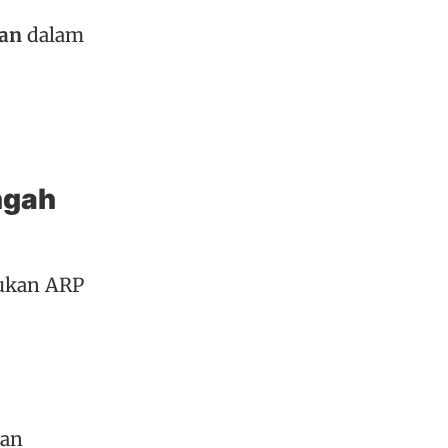
an
dalam
ngah
kukan ARP
kan