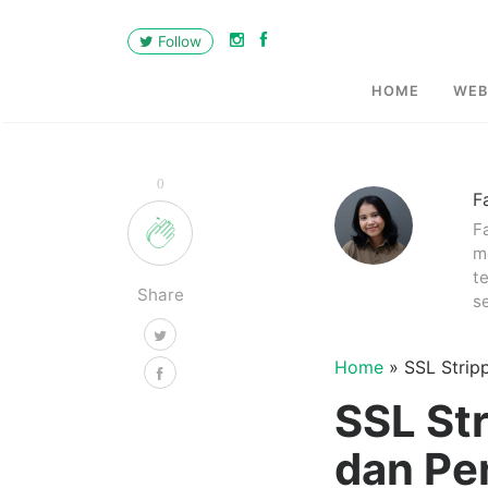
Follow
HOME
WEB
0
F
F
m
t
Share
se
Home
»
SSL Strip
SSL Str
dan Pe