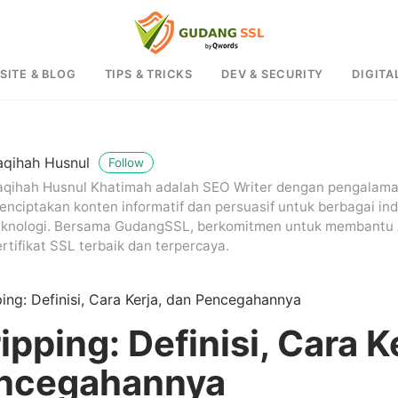
SITE & BLOG
TIPS & TRICKS
DEV & SECURITY
DIGITA
aqihah Husnul
Follow
aqihah Husnul Khatimah adalah SEO Writer dengan pengalama
enciptakan konten informatif dan persuasif untuk berbagai ind
eknologi. Bersama GudangSSL, berkomitmen untuk membant
rtifikat SSL terbaik dan terpercaya.
ping: Definisi, Cara Kerja, dan Pencegahannya
ipping: Definisi, Cara K
ncegahannya