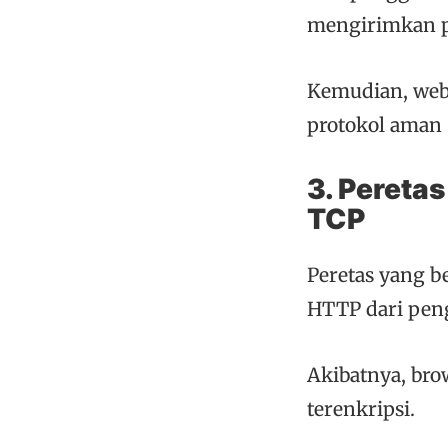
mengirimkan p
Kemudian, web
protokol aman
3. Pereta
TCP
Peretas yang b
HTTP dari pen
Akibatnya, br
terenkripsi.