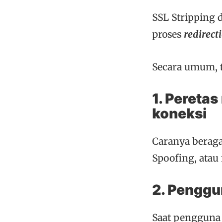
SSL Stripping
proses
redirect
Secara umum, 
1. Pereta
koneksi
Caranya beraga
Spoofing, ata
2. Pengg
Saat pengguna