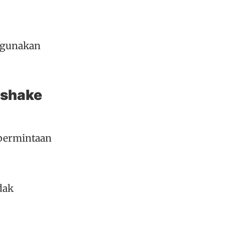
ggunakan
dshake
 permintaan
dak