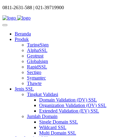
0811-2631-588 |
021-39719900
Beranda
Produk
TuringSign
AlphaSSL
Geotrust
Globalsign
RapidSSL
Sectigo
Symantec
Thawte
Jenis SSL
Tingkat Validasi
Domain Validation (DV) SSL
Organization Validation (OV) SSL
Extended Validation (EV) SSL
Jumlah Domain
Single Domain SSL
Wildcard SSL
Multi Domain SSL