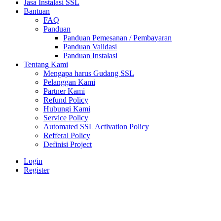
Jasa Instalasi SSL
Bantuan
FAQ
Panduan
Panduan Pemesanan / Pembayaran
Panduan Validasi
Panduan Instalasi
Tentang Kami
Mengapa harus Gudang SSL
Pelanggan Kami
Partner Kami
Refund Policy
Hubungi Kami
Service Policy
Automated SSL Activation Policy
Refferal Policy
Definisi Project
Login
Register