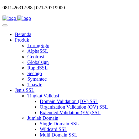
0811-2631-588 |
021-39719900
Beranda
Produk
TuringSign
AlphaSSL
Geotrust
Globalsign
RapidSSL
Sectigo
Symantec
Thawte
Jenis SSL
Tingkat Validasi
Domain Validation (DV) SSL
Organization Validation (OV) SSL
Extended Validation (EV) SSL
Jumlah Domain
Single Domain SSL
Wildcard SSL
Multi Domain SSL