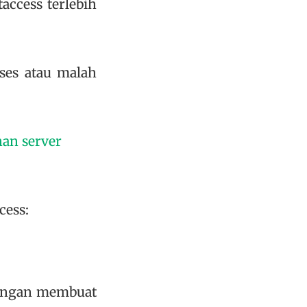
ccess terlebih
kses atau malah
an server
cess:
dengan membuat