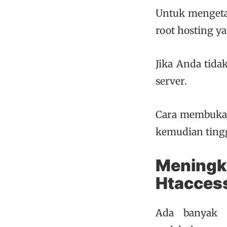
Untuk mengetah
root hosting y
Jika Anda tida
server.
Cara membukan
kemudian tingga
Mening
Htacces
Ada banyak c