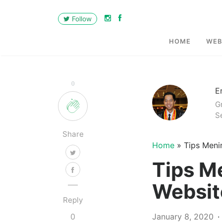
Follow
HOME
WEB
0
E
Gr
S
Share
Home
»
Tips Meni
Tips M
Websit
Reply
January 8, 2020
0