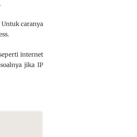
.
k. Untuk caranya
ess.
eperti internet
oalnya jika IP